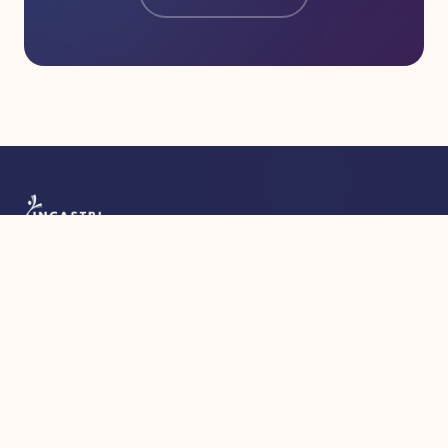
Cooperativa sociale di tipo A e B. Valorizziamo le persone
e promuoviamo il benessere attraverso formazione,
educazione e inclusione sociale a Palermo.
IMPRESA SOCIALE
Sconfiggere la povertà
Salute e Benessere
Istruzione di qualità
Parità di genere