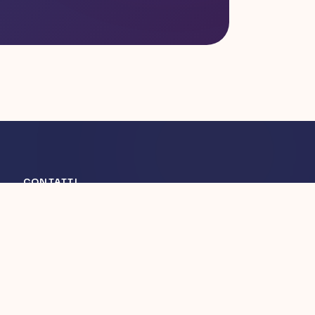
CONTATTI
Via Principe di Villafranca, 22
90141 Palermo
[email protected]
+39 389 115 0536