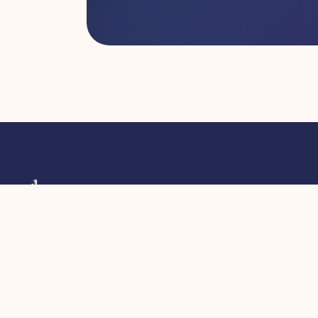
Cooperativa sociale di tipo A e B. Valorizziamo le
persone e promuoviamo il benessere attraverso
formazione, educazione e inclusione sociale a
Palermo.
IMPRESA SOCIALE